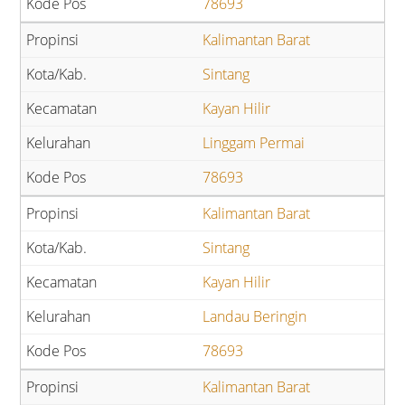
78693
Kalimantan Barat
Sintang
Kayan Hilir
Linggam Permai
78693
Kalimantan Barat
Sintang
Kayan Hilir
Landau Beringin
78693
Kalimantan Barat