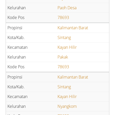
Paoh Desa
78693
Kalimantan Barat
Sintang
Kayan Hilir
Pakak
78693
Kalimantan Barat
Sintang
Kayan Hilir
Nyangkom