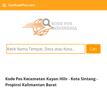
≡
CariKodePos.com
Cari
Kode Pos Kecamatan Kayan Hilir - Kota Sintang -
Propinsi Kalimantan Barat