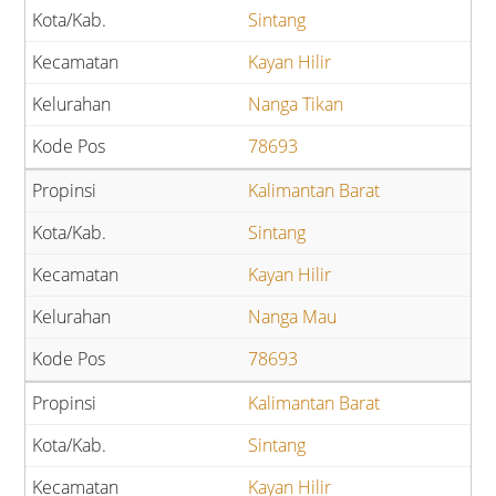
Sintang
Kayan Hilir
Nanga Tikan
78693
Kalimantan Barat
Sintang
Kayan Hilir
Nanga Mau
78693
Kalimantan Barat
Sintang
Kayan Hilir