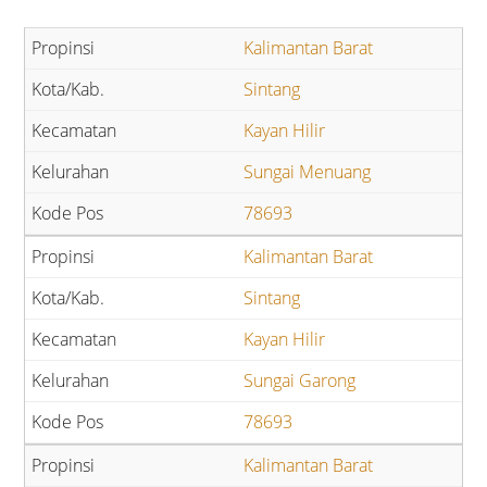
Kalimantan Barat
Sintang
Kayan Hilir
Sungai Menuang
78693
Kalimantan Barat
Sintang
Kayan Hilir
Sungai Garong
78693
Kalimantan Barat