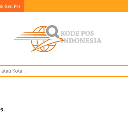
ek Resi Pos
93