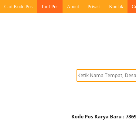
Cari Kode Pos
Tarif Pos
About
Privasi
Kontak
C
Kode Pos Karya Baru : 786