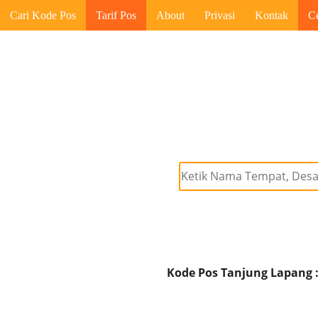
Cari Kode Pos
Tarif Pos
About
Privasi
Kontak
C
Kode Pos Tanjung Lapang :