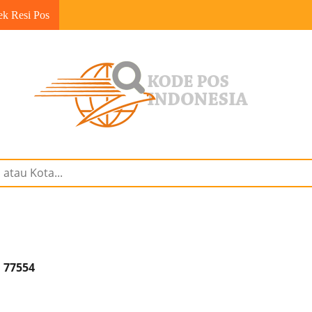
ek Resi Pos
 77554