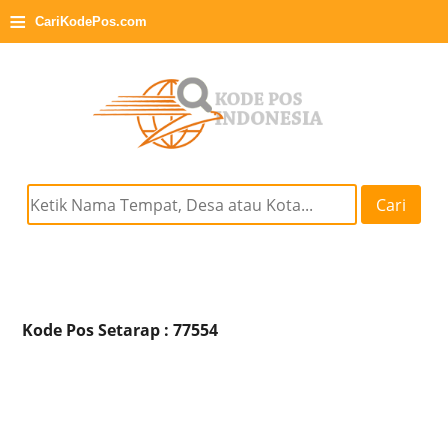
≡
CariKodePos.com
Cari
Kode Pos Setarap : 77554