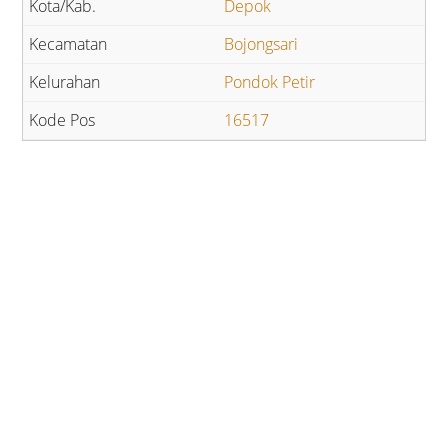
Depok
Bojongsari
Pondok Petir
16517