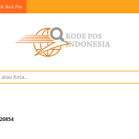
ek Resi Pos
 20854