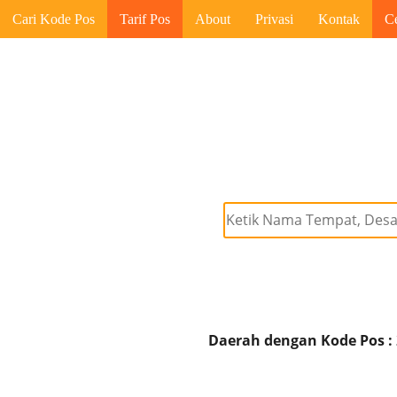
Cari Kode Pos
Tarif Pos
About
Privasi
Kontak
C
Daerah dengan Kode Pos :