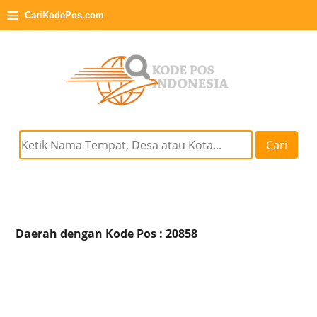
≡
CariKodePos.com
Cari
Daerah dengan Kode Pos : 20858