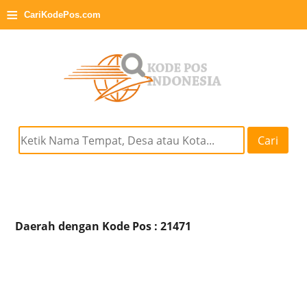
≡
CariKodePos.com
Cari
Daerah dengan Kode Pos : 21471