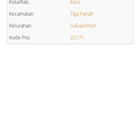
Karo
Tiga Panah
Sukapilihen
22171