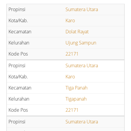
Sumatera Utara
Karo
Dolat Rayat
Ujung Sampun
22171
Sumatera Utara
Karo
Tiga Panah
Tigapanah
22171
Sumatera Utara