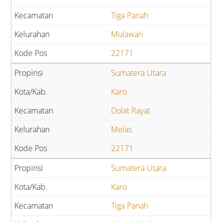
Tiga Panah
Mulawari
22171
Sumatera Utara
Karo
Dolat Rayat
Melas
22171
Sumatera Utara
Karo
Tiga Panah