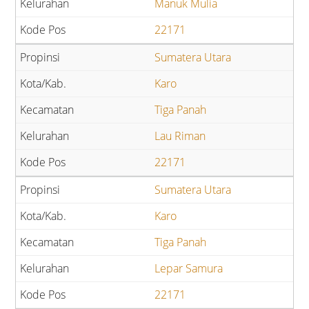
Manuk Mulia
22171
Sumatera Utara
Karo
Tiga Panah
Lau Riman
22171
Sumatera Utara
Karo
Tiga Panah
Lepar Samura
22171