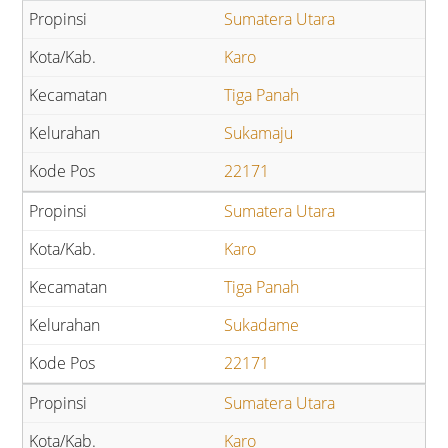
Sumatera Utara
Karo
Tiga Panah
Sukamaju
22171
Sumatera Utara
Karo
Tiga Panah
Sukadame
22171
Sumatera Utara
Karo