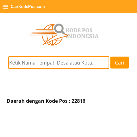
≡
CariKodePos.com
Cari
Daerah dengan Kode Pos : 22816