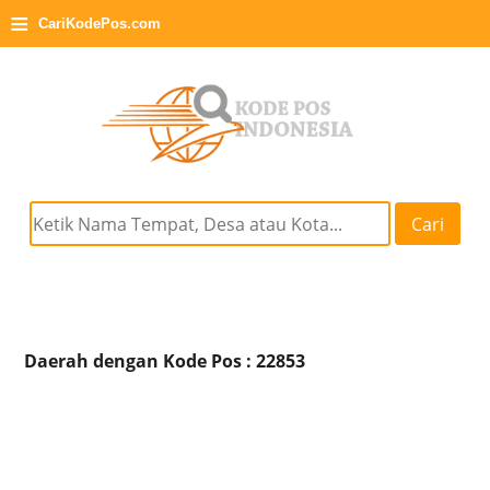
≡
CariKodePos.com
Cari
Daerah dengan Kode Pos : 22853