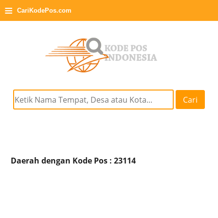
≡
CariKodePos.com
Cari
Daerah dengan Kode Pos : 23114