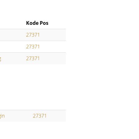
Kode Pos
27371
27371
g
27371
gin
27371