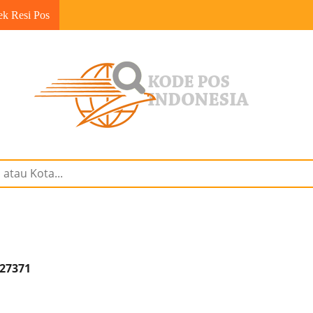
ek Resi Pos
 27371