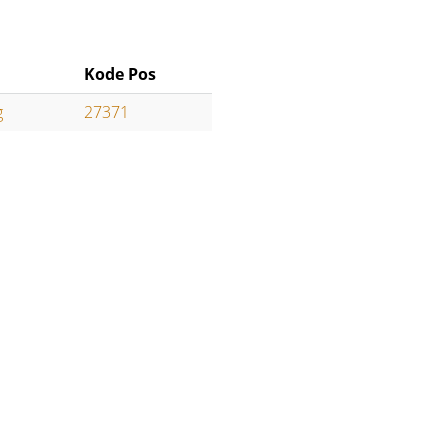
Kode Pos
g
27371