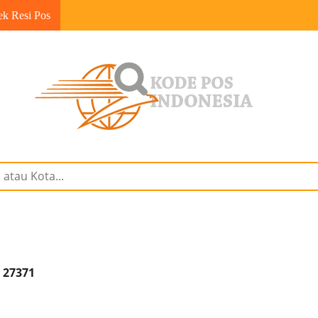
ek Resi Pos
 27371