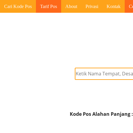
Cari Kode Pos
Tarif Pos
About
Privasi
Kontak
C
Kode Pos Alahan Panjang :