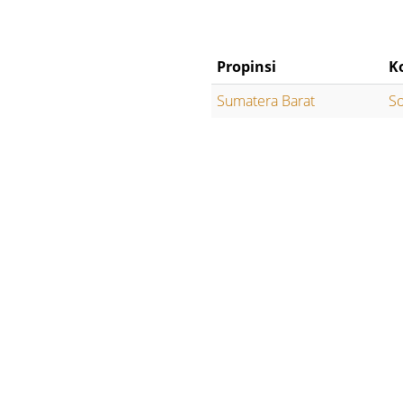
Propinsi
K
Sumatera Barat
So