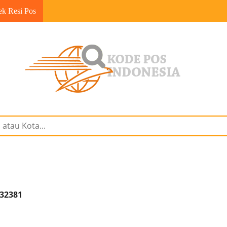
ek Resi Pos
 32381