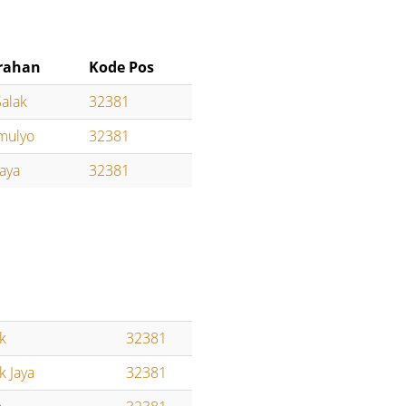
rahan
Kode Pos
alak
32381
mulyo
32381
aya
32381
k
32381
k Jaya
32381