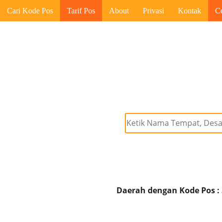
Cari Kode Pos
Tarif Pos
About
Privasi
Kontak
C
Daerah dengan Kode Pos :