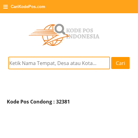
≡
CariKodePos.com
Cari
Kode Pos Condong : 32381