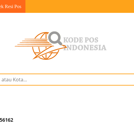
ek Resi Pos
 56162