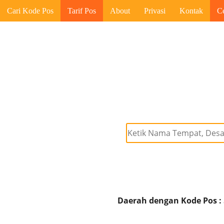
Cari Kode Pos
Tarif Pos
About
Privasi
Kontak
C
Daerah dengan Kode Pos :