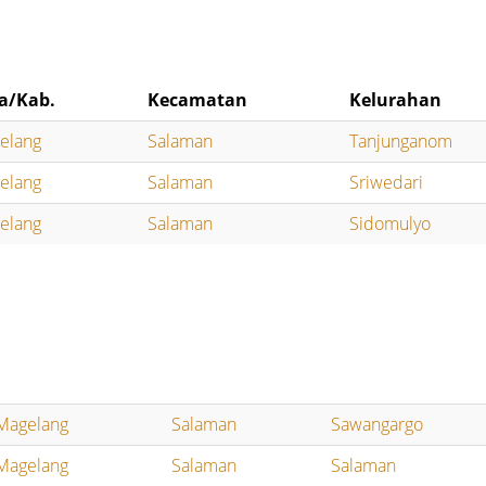
a/Kab.
Kecamatan
Kelurahan
elang
Salaman
Tanjunganom
elang
Salaman
Sriwedari
elang
Salaman
Sidomulyo
Magelang
Salaman
Sawangargo
Magelang
Salaman
Salaman