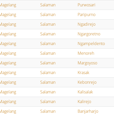
Magelang
Salaman
Purwosari
Magelang
Salaman
Paripurno
Magelang
Salaman
Ngadirejo
Magelang
Salaman
Ngargoretno
Magelang
Salaman
Ngampeldento
Magelang
Salaman
Menoreh
Magelang
Salaman
Margoyoso
Magelang
Salaman
Krasak
Magelang
Salaman
Kebonrejo
Magelang
Salaman
Kalisalak
Magelang
Salaman
Kalirejo
Magelang
Salaman
Banjarharjo