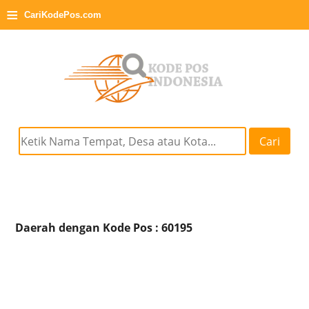
≡
CariKodePos.com
Cari
Daerah dengan Kode Pos : 60195