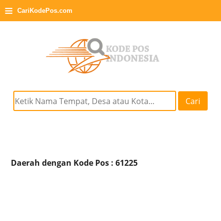
≡
CariKodePos.com
Cari
Daerah dengan Kode Pos : 61225