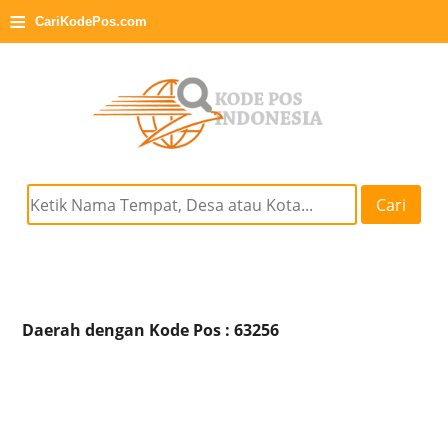
≡
CariKodePos.com
Cari
Daerah dengan Kode Pos : 63256