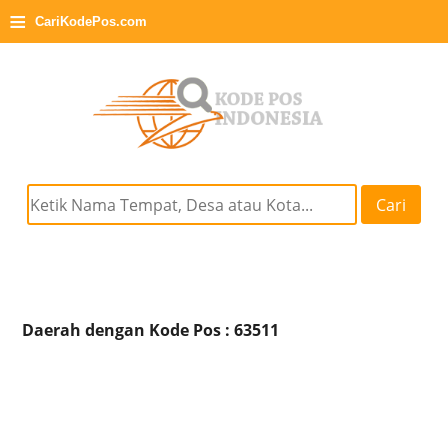
≡
CariKodePos.com
Cari
Daerah dengan Kode Pos : 63511