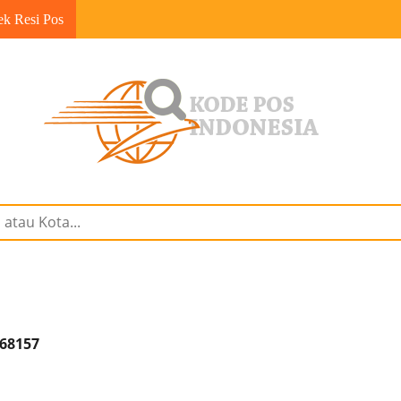
ek Resi Pos
 68157