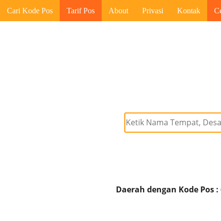
Cari Kode Pos
Tarif Pos
About
Privasi
Kontak
C
Daerah dengan Kode Pos :