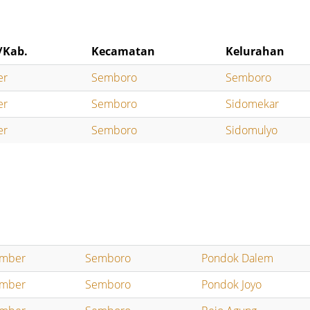
/Kab.
Kecamatan
Kelurahan
er
Semboro
Semboro
er
Semboro
Sidomekar
er
Semboro
Sidomulyo
ember
Semboro
Pondok Dalem
ember
Semboro
Pondok Joyo