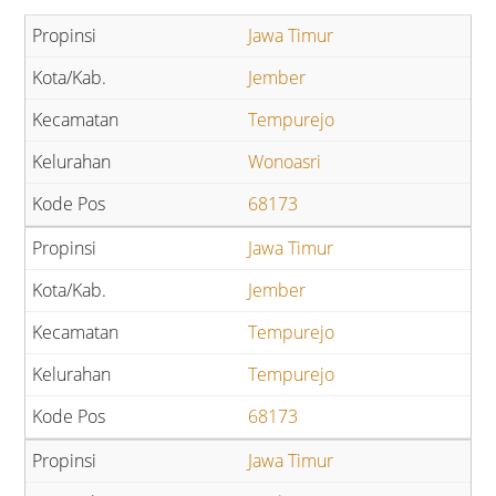
Jawa Timur
Jember
Tempurejo
Wonoasri
68173
Jawa Timur
Jember
Tempurejo
Tempurejo
68173
Jawa Timur