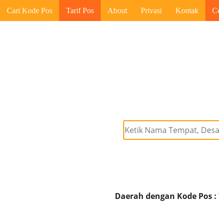
Cari Kode Pos
Tarif Pos
About
Privasi
Kontak
C
Daerah dengan Kode Pos :