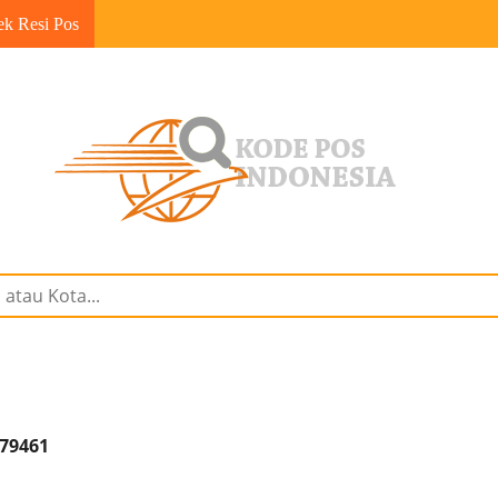
ek Resi Pos
 79461