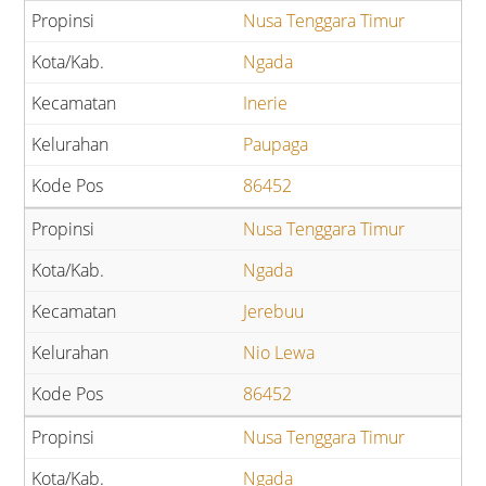
Nusa Tenggara Timur
Ngada
Inerie
Paupaga
86452
Nusa Tenggara Timur
Ngada
Jerebuu
Nio Lewa
86452
Nusa Tenggara Timur
Ngada