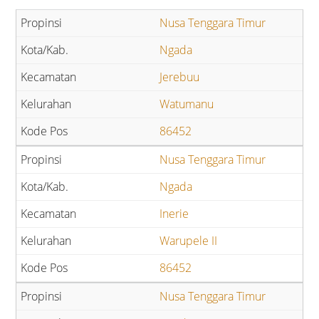
Nusa Tenggara Timur
Ngada
Jerebuu
Watumanu
86452
Nusa Tenggara Timur
Ngada
Inerie
Warupele II
86452
Nusa Tenggara Timur