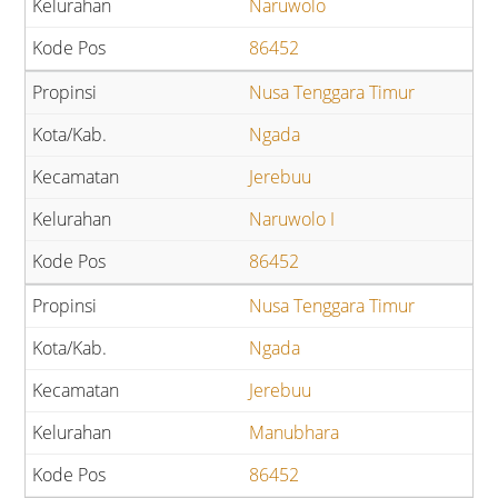
Naruwolo
86452
Nusa Tenggara Timur
Ngada
Jerebuu
Naruwolo I
86452
Nusa Tenggara Timur
Ngada
Jerebuu
Manubhara
86452