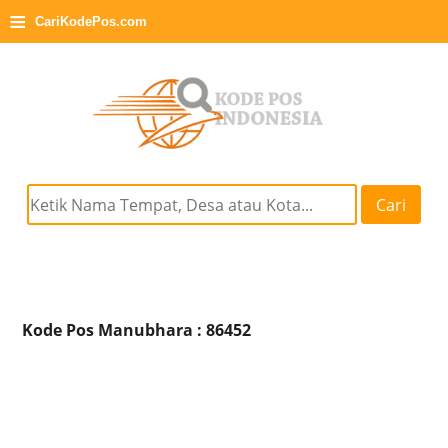
≡
CariKodePos.com
Cari
Kode Pos Manubhara : 86452