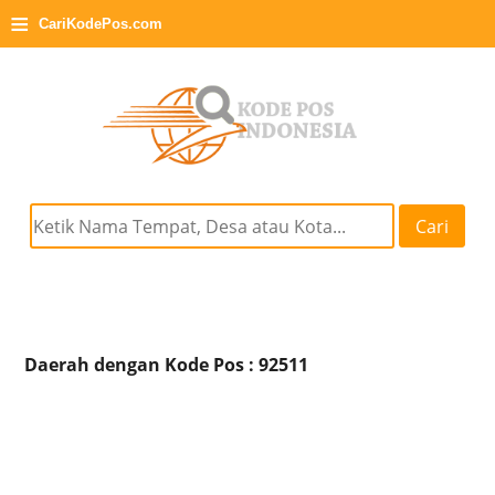
≡
CariKodePos.com
Cari
Daerah dengan Kode Pos : 92511