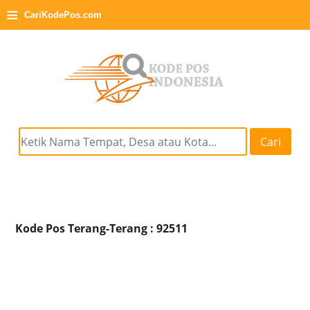
≡
CariKodePos.com
Cari
Kode Pos Terang-Terang : 92511