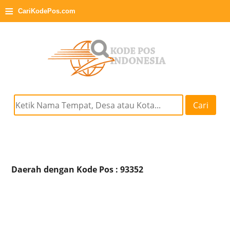
≡
CariKodePos.com
Cari
Daerah dengan Kode Pos : 93352