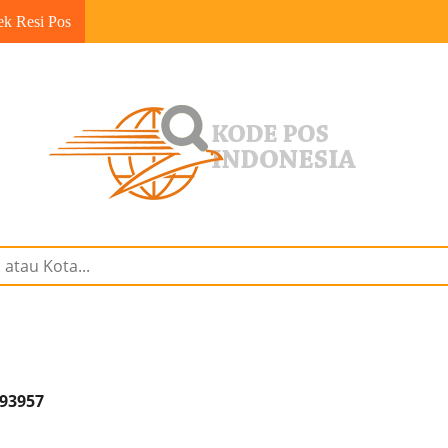
ek Resi Pos
 93957