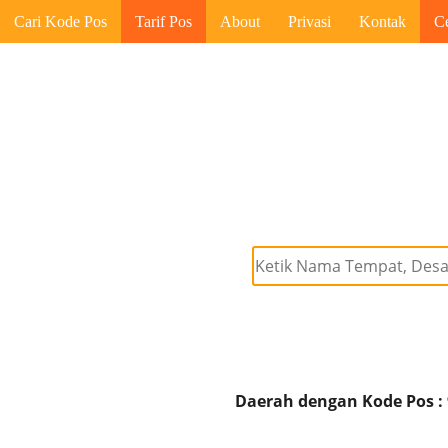
Cari Kode Pos
Tarif Pos
About
Privasi
Kontak
C
Daerah dengan Kode Pos :