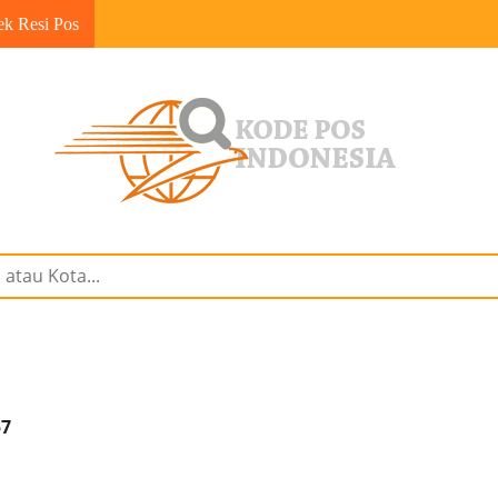
ek Resi Pos
57