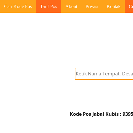
Cari Kode Pos
Tarif Pos
About
Privasi
Kontak
C
Kode Pos Jabal Kubis : 939