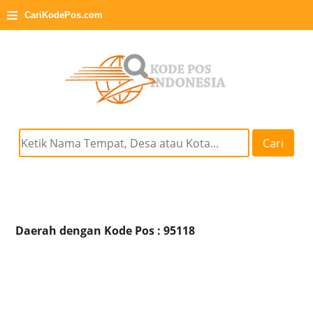
≡
CariKodePos.com
Cari
Daerah dengan Kode Pos : 95118