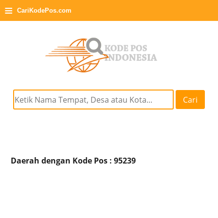
≡
CariKodePos.com
Cari
Daerah dengan Kode Pos : 95239