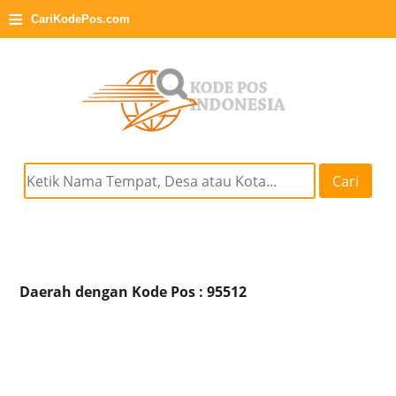
≡
CariKodePos.com
Cari
Daerah dengan Kode Pos : 95512