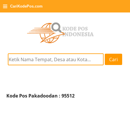
≡
CariKodePos.com
Cari
Kode Pos Pakadoodan : 95512