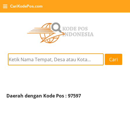
≡
CariKodePos.com
Cari
Daerah dengan Kode Pos : 97597