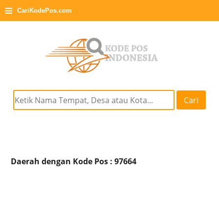
≡
CariKodePos.com
Cari
Daerah dengan Kode Pos : 97664