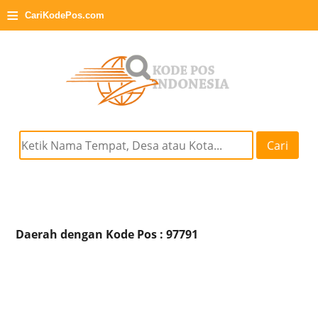
≡
CariKodePos.com
Cari
Daerah dengan Kode Pos : 97791