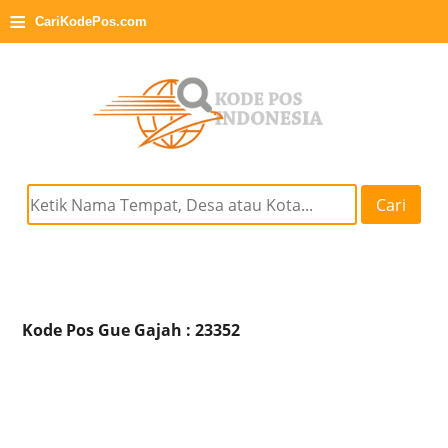
≡
CariKodePos.com
Cari
Kode Pos Gue Gajah : 23352