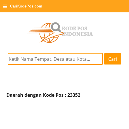
≡
CariKodePos.com
Cari
Daerah dengan Kode Pos : 23352