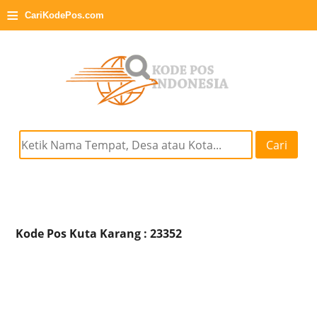
≡
CariKodePos.com
Cari
Kode Pos Kuta Karang : 23352