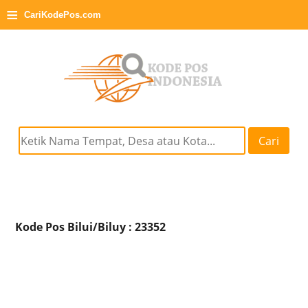
≡
CariKodePos.com
Cari
Kode Pos Bilui/Biluy : 23352