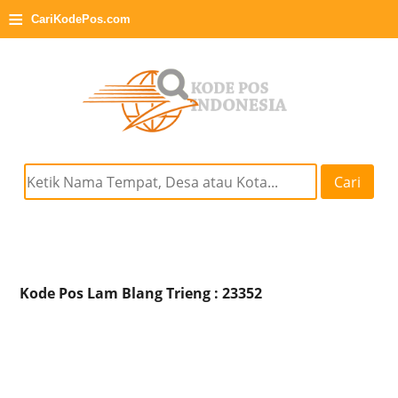
≡
CariKodePos.com
Cari
Kode Pos Lam Blang Trieng : 23352