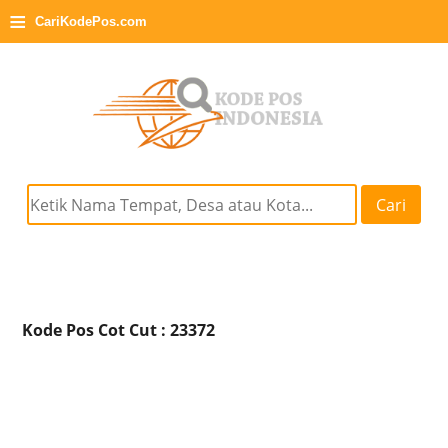
≡
CariKodePos.com
Cari
Kode Pos Cot Cut : 23372