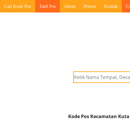
Cari Kode Pos
Tarif Pos
About
Privasi
Kontak
C
Kode Pos Kecamatan Kuta 