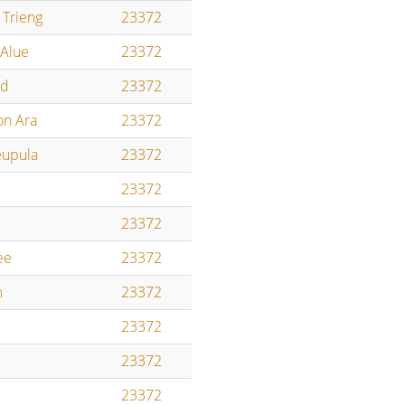
Trieng
23372
 Alue
23372
id
23372
n Ara
23372
upula
23372
23372
23372
ee
23372
m
23372
23372
23372
23372