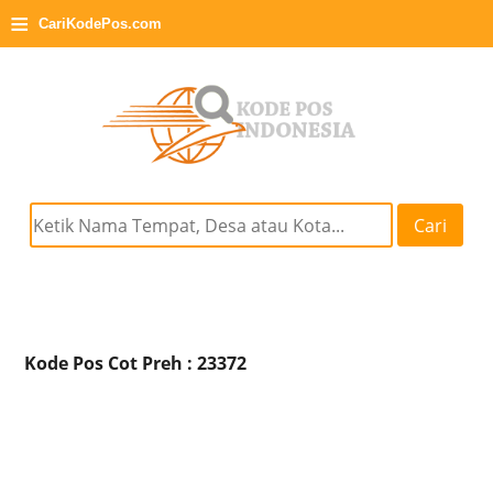
≡
CariKodePos.com
Cari
Kode Pos Cot Preh : 23372