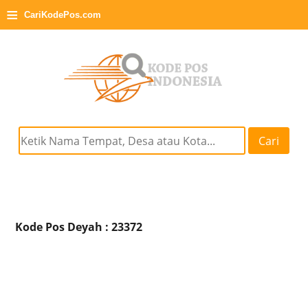
≡
CariKodePos.com
Cari
Kode Pos Deyah : 23372