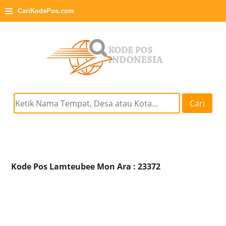
≡
CariKodePos.com
Cari
Kode Pos Lamteubee Mon Ara : 23372