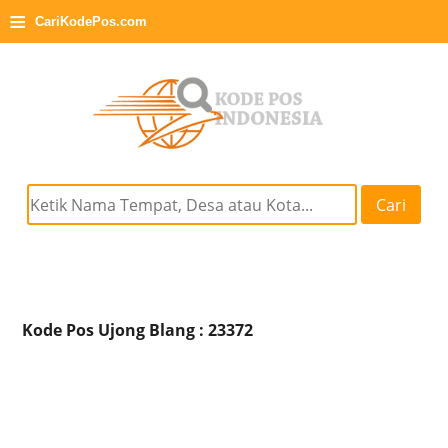
≡
CariKodePos.com
Cari
Kode Pos Ujong Blang : 23372