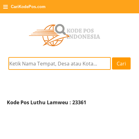
≡
CariKodePos.com
Cari
Kode Pos Luthu Lamweu : 23361